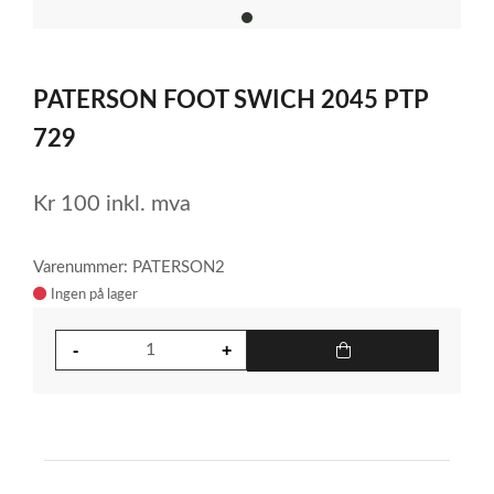
item
0
Item
1
PATERSON FOOT SWICH 2045 PTP
of
1
729
Kr
100
inkl. mva
Varenummer: PATERSON2
Ingen på lager