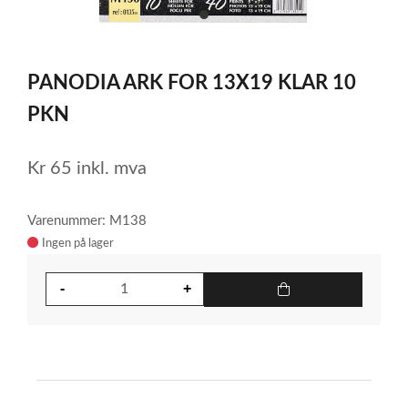
item
0
Item
1
PANODIA ARK FOR 13X19 KLAR 10
of
1
PKN
Kr
65
inkl. mva
Varenummer: M138
Ingen på lager