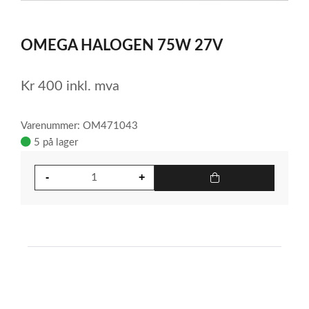
0
1
2
Item
1
OMEGA HALOGEN 75W 27V
of
3
Kr
400
inkl. mva
Varenummer: OM471043
5 på lager