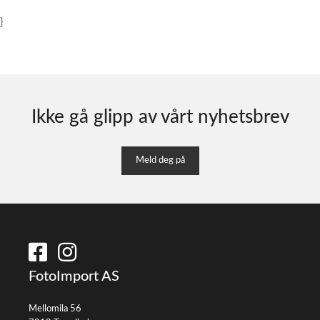
}
Ikke gå glipp av vårt nyhetsbrev
Meld deg på
FotoImport AS
Mellomila 56