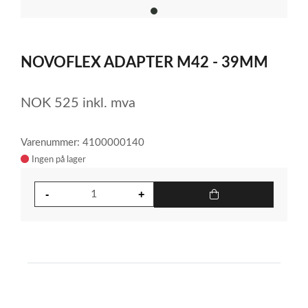
item
0
Item
1
NOVOFLEX ADAPTER M42 - 39MM
of
1
NOK
525
inkl. mva
Varenummer: 4100000140
Ingen på lager