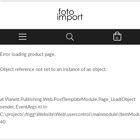
0
Error loading product page.
Object reference not set to an instance of an object.
at Vianett.Publishing.Web.PostTemplateModule.Page_Load(Object
sender, EventArgs e) in
C:\projects\frigg\Website\Web\usercontrol\mainmodule\ItemModul
40