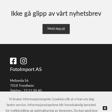
Ikke gå glipp av vårt nyhetsbrev
Meld deg på
FotoImport AS
Mellomila 56
7018 Trondheim
Telefon: :
73 51 00 40
E-post:
info@fotoimport.no
Vi bruker informasjonskapsler (cookies) slik at vi kan yte deg
bedre service. Informasjonskapslene blir hovedsakelig benyttet
for trafikkmåling og optimalisering av tjenesten. Du kan også lese
© FotoImport AS |
Nettbutikk levert av Kréatif