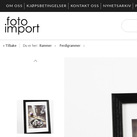
OM OSS
KJØPSBETINGELSER
KONTAKT OSS
NYHETSARKIV
« Tilbake
Du er her:
Rammer
Ferdigrammer