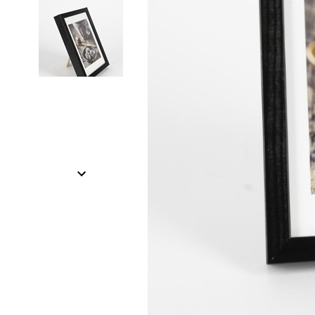
Item
1
of
2