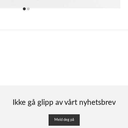
item
item
0
1
Ikke gå glipp av vårt nyhetsbrev
Meld deg på