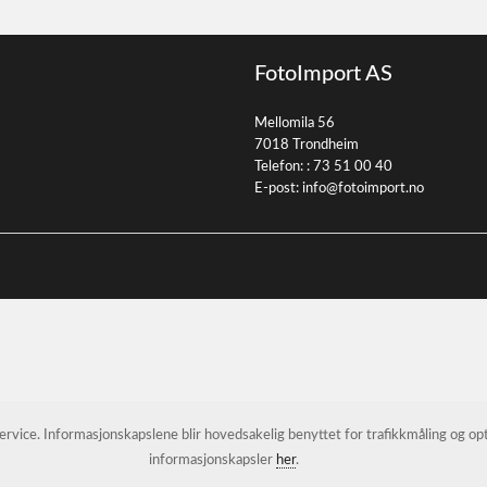
FotoImport AS
Mellomila 56
7018 Trondheim
Telefon: :
73 51 00 40
E-post:
info@fotoimport.no
 service. Informasjonskapslene blir hovedsakelig benyttet for trafikkmåling og o
informasjonskapsler
her
.