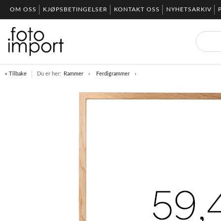
OM OSS
KJØPSBETINGELSER
KONTAKT OSS
NYHETSARKIV
« Tilbake
Du er her:
Rammer
Ferdigrammer