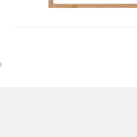
Item
1
of
1
}