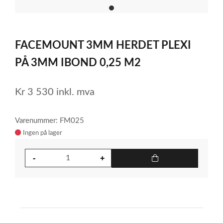
item
0
Item
1
FACEMOUNT 3MM HERDET PLEXI
of
1
PÅ 3MM IBOND 0,25 M2
Kr
3 530
inkl. mva
Varenummer: FM025
Ingen på lager