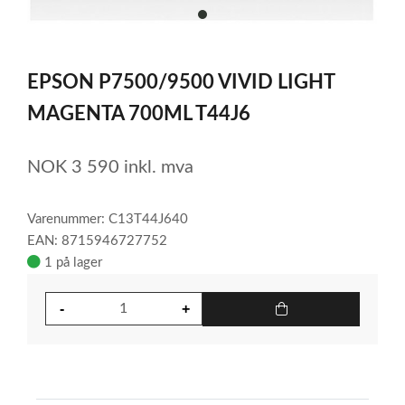
item
0
Item
1
EPSON P7500/9500 VIVID LIGHT
of
1
MAGENTA 700ML T44J6
NOK
3 590
inkl. mva
Varenummer: C13T44J640
EAN: 8715946727752
1 på lager