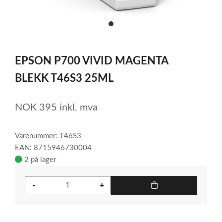
item
0
Item
1
EPSON P700 VIVID MAGENTA
of
1
BLEKK T46S3 25ML
NOK
395
inkl. mva
Varenummer: T46S3
EAN: 8715946730004
2 på lager