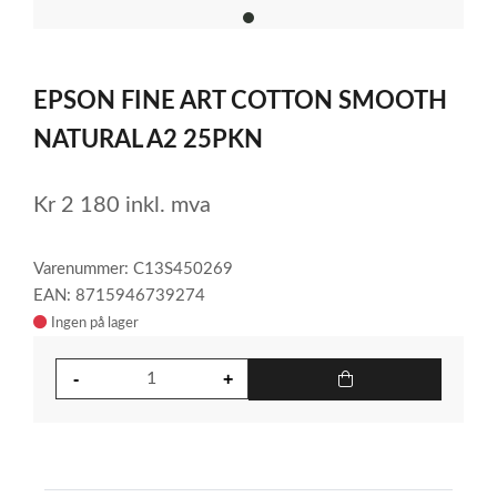
item
0
Item
1
EPSON FINE ART COTTON SMOOTH
of
1
NATURAL A2 25PKN
Kr
2 180
inkl. mva
Varenummer: C13S450269
EAN: 8715946739274
Ingen på lager