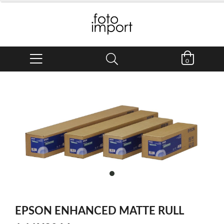
0
item
0
Item
1
EPSON ENHANCED MATTE RULL
of
1