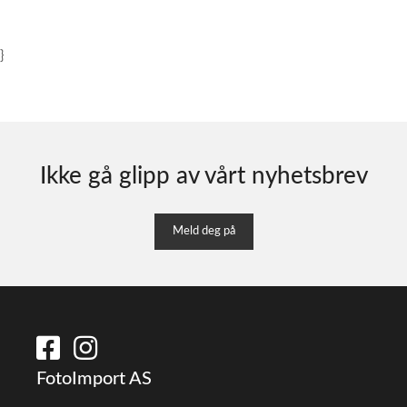
}
Ikke gå glipp av vårt nyhetsbrev
Meld deg på
FotoImport AS