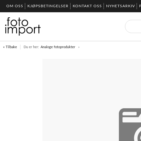
OM OSS
KJØPSBETINGELSER
KONTAKT OSS
NYHETSARKIV
« Tilbake
Du er her:
Analoge fotoprodukter