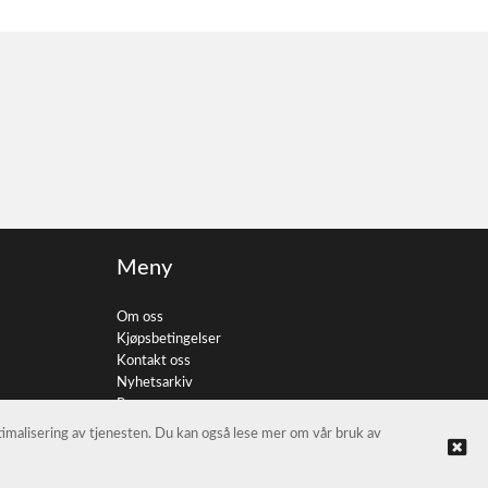
Meny
Om oss
Kjøpsbetingelser
Kontakt oss
Nyhetsarkiv
Personvern
ptimalisering av tjenesten. Du kan også lese mer om vår bruk av
© FotoImport AS |
Nettbutikk levert av Kréatif