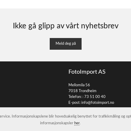
Ikke gå glipp av vårt nyhetsbrev
Meld deg på
FotoImport AS
Mellomila 56
7018 Trondheim
Telefon: :
73 51 00 40
E-post:
info@fotoimport.no
 service. Informasjonskapslene blir hovedsakelig benyttet for trafikkmåling og o
informasjonskapsler
her
.