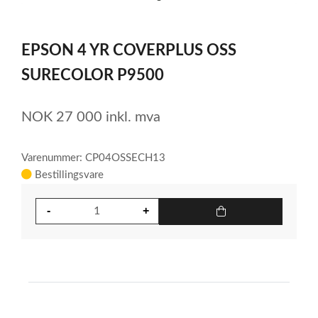
item
0
Item
1
EPSON 4 YR COVERPLUS OSS
of
1
SURECOLOR P9500
NOK
27 000
inkl. mva
Varenummer: CP04OSSECH13
Bestillingsvare