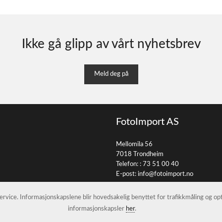
Ikke gå glipp av vårt nyhetsbrev
Meld deg på
FotoImport AS
Mellomila 56
7018 Trondheim
Telefon: :
73 51 00 40
E-post:
info@fotoimport.no
 service. Informasjonskapslene blir hovedsakelig benyttet for trafikkmåling og o
informasjonskapsler
her
.