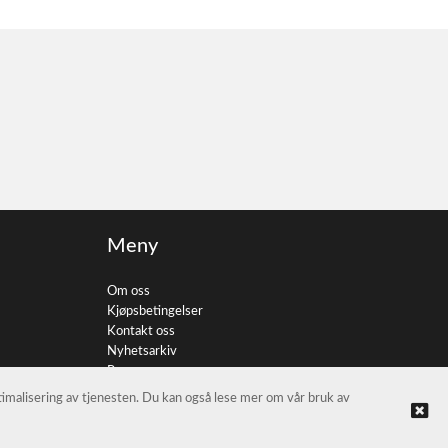
Meny
Om oss
Kjøpsbetingelser
Kontakt oss
Nyhetsarkiv
Personvern
ptimalisering av tjenesten. Du kan også lese mer om vår bruk av
© FotoImport AS |
Nettbutikk levert av Kréatif