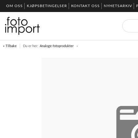
OM OSS
KJØPSBETINGELSER
KONTAKT OSS
NYHETSARKIV
« Tilbake
Du er her:
Analoge fotoprodukter