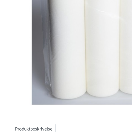
Item
1
of
Produktbeskrivelse