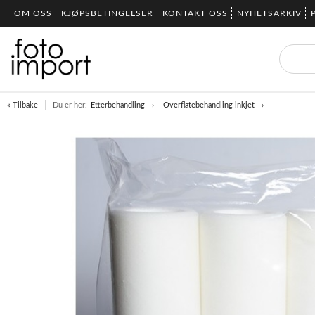
OM OSS
KJØPSBETINGELSER
KONTAKT OSS
NYHETSARKIV
« Tilbake
Du er her:
Etterbehandling
Overflatebehandling inkjet