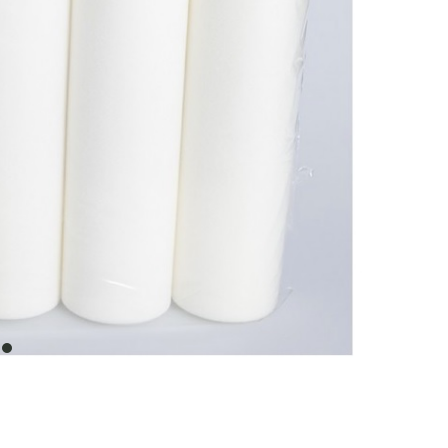
item
0