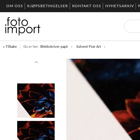
OM OSS
KJØPSBETINGELSER
KONTAKT OSS
NYHETSARKIV
« Tilbake
Du er her:
Blekkskriver papir
Solvent Fine Art