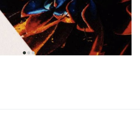
item
item
item
0
1
2