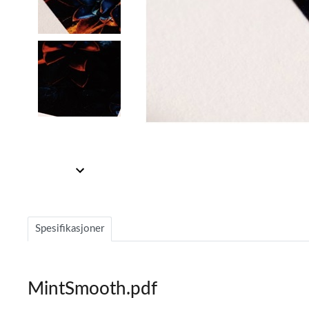
Item
1
of
3
Item
1
of
Spesifikasjoner
3
MintSmooth.pdf