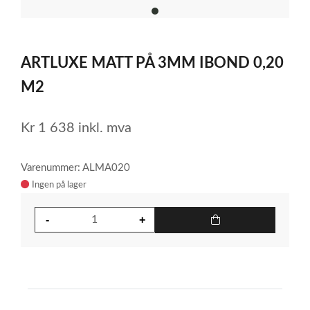
item
0
Item
1
ARTLUXE MATT PÅ 3MM IBOND 0,20
of
1
M2
Kr
1 638
inkl. mva
Varenummer: ALMA020
Ingen på lager