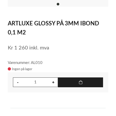
item
0
Item
1
ARTLUXE GLOSSY PÅ 3MM IBOND
of
1
0,1 M2
Kr
1 260
inkl. mva
Varenummer: AL010
Ingen på lager