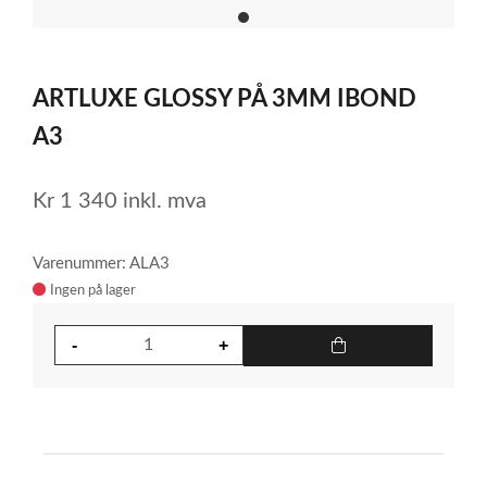
item
0
Item
1
ARTLUXE GLOSSY PÅ 3MM IBOND
of
1
A3
Kr
1 340
inkl. mva
Varenummer: ALA3
Ingen på lager