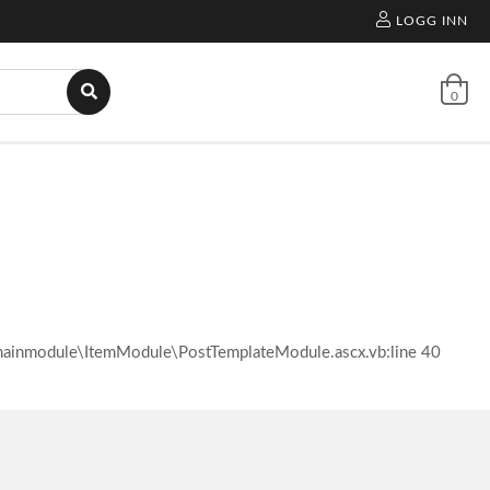
LOGG INN
0
l\mainmodule\ItemModule\PostTemplateModule.ascx.vb:line 40