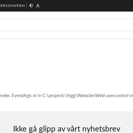
PERSONVERN
ender, EventArgs e) in C:\projects\frigg\Website\Web\usercontro
Ikke gå glipp av vårt nyhetsbrev