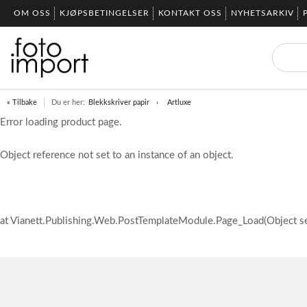
OM OSS
KJØPSBETINGELSER
KONTAKT OSS
NYHETSARKIV
« Tilbake
Du er her:
Blekkskriver papir
Artluxe
Error loading product page.
Object reference not set to an instance of an object.
at Vianett.Publishing.Web.PostTemplateModule.Page_Load(Object s