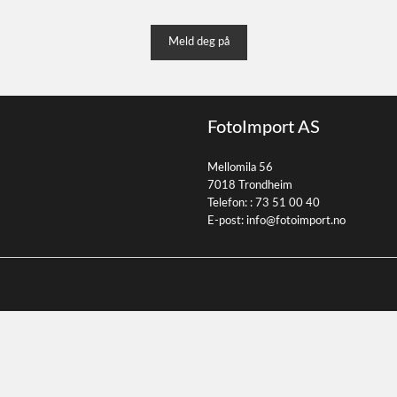
Meld deg på
FotoImport AS
Mellomila 56
7018 Trondheim
Telefon: :
73 51 00 40
E-post:
info@fotoimport.no