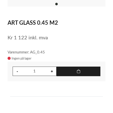
item
0
Item
1
ART GLASS 0.45 M2
of
1
Kr
1 122
inkl. mva
Varenummer: AG_0.45
Ingen på lager