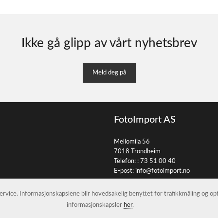
Ikke gå glipp av vårt nyhetsbrev
Meld deg på
FotoImport AS
Mellomila 56
7018 Trondheim
Telefon: :
73 51 00 40
E-post:
info@fotoimport.no
 service. Informasjonskapslene blir hovedsakelig benyttet for trafikkmåling og o
informasjonskapsler
her
.