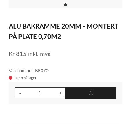
item
0
Item
1
ALU BAKRAMME 20MM - MONTERT
of
1
PÅ PLATE 0,70M2
Kr
815
inkl. mva
Varenummer: BR070
Ingen på lager