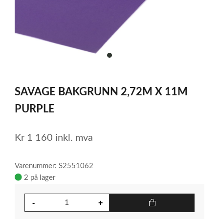
item
0
Item
1
SAVAGE BAKGRUNN 2,72M X 11M
of
1
PURPLE
Kr
1 160
inkl. mva
Varenummer: S2551062
2 på lager