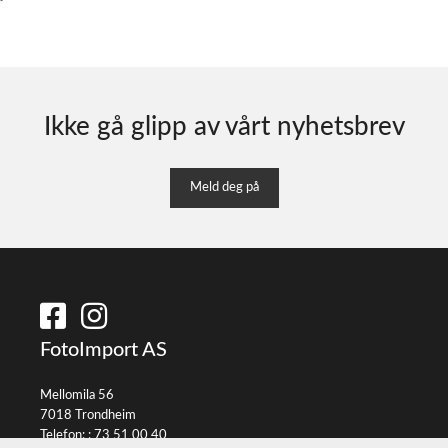
Ikke gå glipp av vårt nyhetsbrev
Meld deg på
FotoImport AS
Mellomila 56
7018 Trondheim
Telefon: :
73 51 00 40