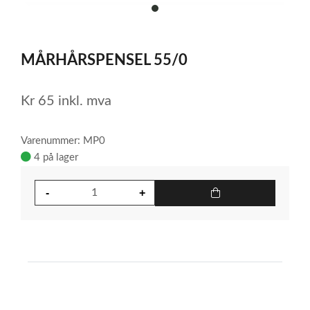
item
0
Item
1
MÅRHÅRSPENSEL 55/0
of
1
Kr
65
inkl. mva
Varenummer: MP0
4 på lager