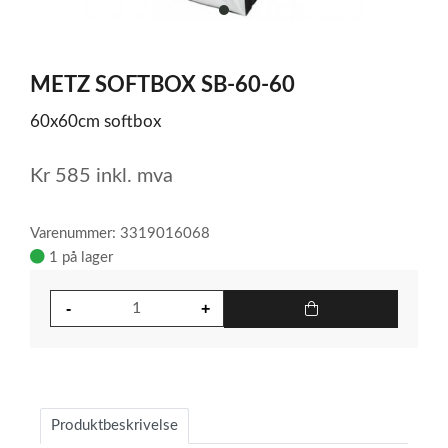
item
0
Item
1
METZ SOFTBOX SB-60-60
of
1
60x60cm softbox
Kr
585
inkl. mva
Varenummer: 3319016068
1 på lager
Produktbeskrivelse