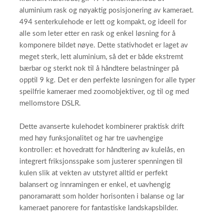
aluminium rask og nøyaktig posisjonering av kameraet.
494 senterkulehode er lett og kompakt, og ideell for
alle som leter etter en rask og enkel løsning for å
komponere bildet nøye. Dette stativhodet er laget av
meget sterk, lett aluminium, så det er både ekstremt
bærbar og sterkt nok til å håndtere belastninger på
opptil 9 kg. Det er den perfekte løsningen for alle typer
speilfrie kameraer med zoomobjektiver, og til og med
mellomstore DSLR.
Dette avanserte kulehodet kombinerer praktisk drift
med høy funksjonalitet og har tre uavhengige
kontroller: et hovedratt for håndtering av kulelås, en
integrert friksjonsspake som justerer spenningen til
kulen slik at vekten av utstyret alltid er perfekt
balansert og innramingen er enkel, et uavhengig
panoramaratt som holder horisonten i balanse og lar
kameraet panorere for fantastiske landskapsbilder.