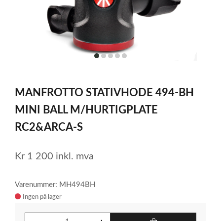
item
item
item
item
item
0
1
2
3
4
Item
1
MANFROTTO STATIVHODE 494-BH
of
5
MINI BALL M/HURTIGPLATE
RC2&ARCA-S
Kr
1 200
inkl. mva
Varenummer: MH494BH
Ingen på lager