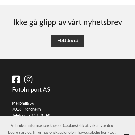
Ikke gå glipp av vårt nyhetsbrev
Meld deg på
FotoImport AS
Mellomila 56
7018 Trondheim
Telefon: :
73 51 00 40
E-post:
info@fotoimport.no
Vi bruker informasjonskapsler (cookies) slik at vi kan yte deg
bedre service. Informasjonskapslene blir hovedsakelig benyttet