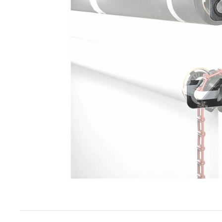
Item
1
of