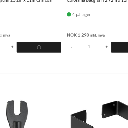
runn 2,72m x 11m Charcoal
Colorama Bakgrunn 2,72m x 11
4 på lager
NOK
1 290
kl. mva
inkl. mva