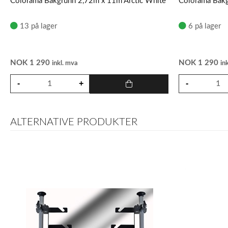
Colorama Bakgrunn 2,72m x 11m Arctic White
Colorama Bakg
13 på lager
6 på lager
NOK
1 290
NOK
1 290
inkl. mva
in
ALTERNATIVE PRODUKTER