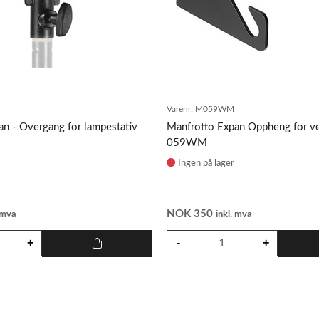
Varenr:
M059WM
n - Overgang for lampestativ
Manfrotto Expan Oppheng for v
059WM
Ingen på lager
NOK
350
. mva
inkl. mva