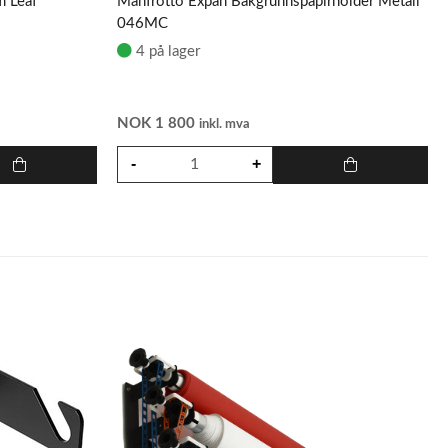
m Leaf
Manfrotto Expan Bakgrunnspapirholder Metall
046MC
4 på lager
NOK
1 800
inkl. mva