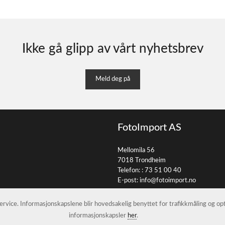
Ikke gå glipp av vårt nyhetsbrev
Meld deg på
FotoImport AS
Mellomila 56
7018 Trondheim
Telefon: :
73 51 00 40
E-post:
info@fotoimport.no
 service. Informasjonskapslene blir hovedsakelig benyttet for trafikkmåling og o
informasjonskapsler
her
.