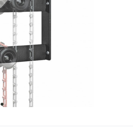
item
0