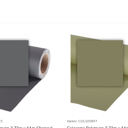
72
Varenr:
COL105897