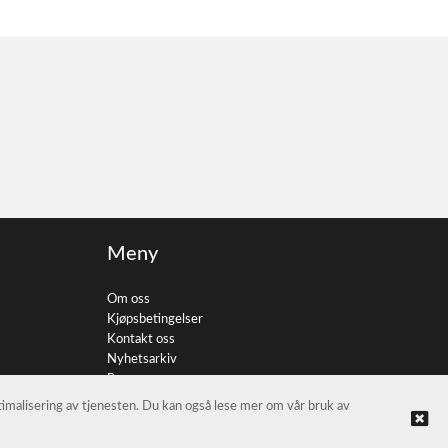
Meny
Om oss
Kjøpsbetingelser
Kontakt oss
Nyhetsarkiv
Personvern
ptimalisering av tjenesten. Du kan også lese mer om vår bruk av
© FotoImport AS |
Nettbutikk levert av Kréatif