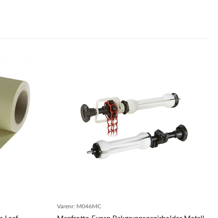
Varenr:
M046MC