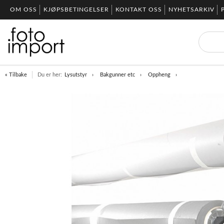
OM OSS
KJØPSBETINGELSER
KONTAKT OSS
NYHETSARKIV
« Tilbake
Du er her:
Lysutstyr
Bakgunner etc
Oppheng