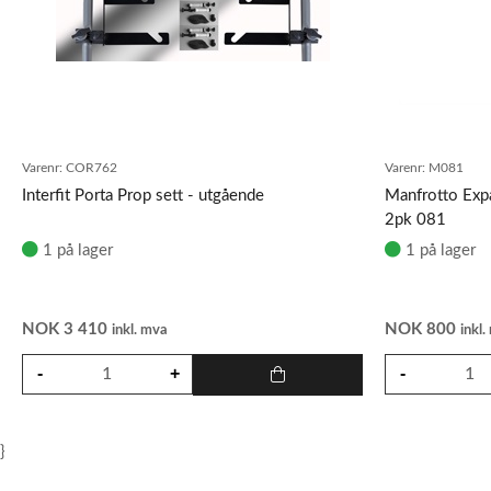
Varenr:
COR762
Varenr:
M081
Interfit Porta Prop sett - utgående
Manfrotto Expa
2pk 081
1 på lager
1 på lager
NOK
3 410
NOK
800
inkl. mva
inkl
}