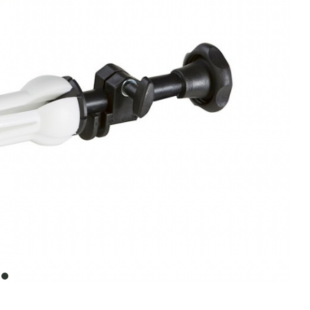
item
0