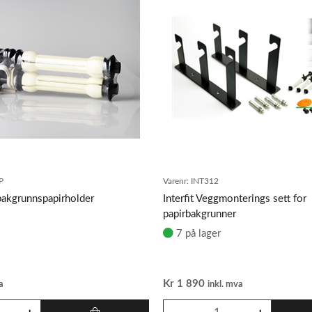
P
Varenr:
INT312
 bakgrunnspapirholder
Interfit Veggmonterings sett for
papirbakgrunner
7 på lager
Kr
1 890
a
inkl. mva