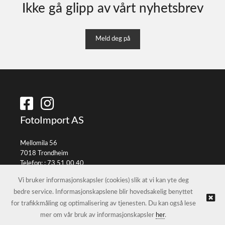
Ikke gå glipp av vårt nyhetsbrev
Meld deg på
FotoImport AS
Mellomila 56
7018 Trondheim
Telefon: :
73 51 00 40
E-post:
info@fotoimport.no
Vi bruker informasjonskapsler (cookies) slik at vi kan yte deg
bedre service. Informasjonskapslene blir hovedsakelig benyttet
for trafikkmåling og optimalisering av tjenesten. Du kan også lese
© FotoImport AS |
Nettbutikk levert av Kréatif
mer om vår bruk av informasjonskapsler
her
.