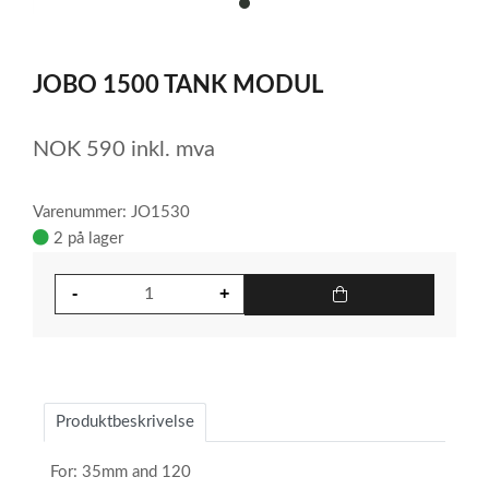
item
0
Item
1
JOBO 1500 TANK MODUL
of
1
NOK
590
inkl. mva
Varenummer: JO1530
2 på lager
Produktbeskrivelse
For:
35mm and 120