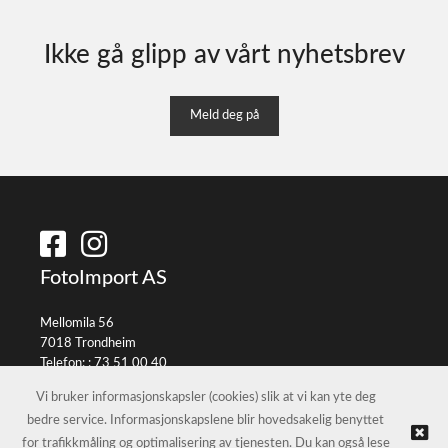
Ikke gå glipp av vårt nyhetsbrev
Meld deg på
FotoImport AS
Mellomila 56
7018 Trondheim
Telefon: :
73 51 00 40
E-post:
info@fotoimport.no
Vi bruker informasjonskapsler (cookies) slik at vi kan yte deg
bedre service. Informasjonskapslene blir hovedsakelig benyttet
for trafikkmåling og optimalisering av tjenesten. Du kan også lese
© FotoImport AS |
Nettbutikk levert av Kréatif