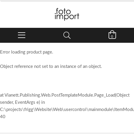
0
Error loading product page.
Object reference not set to an instance of an object.
at Vianett.Publishing.Web.PostTemplateModule.Page_Load(Object
sender, EventArgs e) in
C:\projects\frigg\Website\Web\usercontrol\mainmodule\ItemModul
40