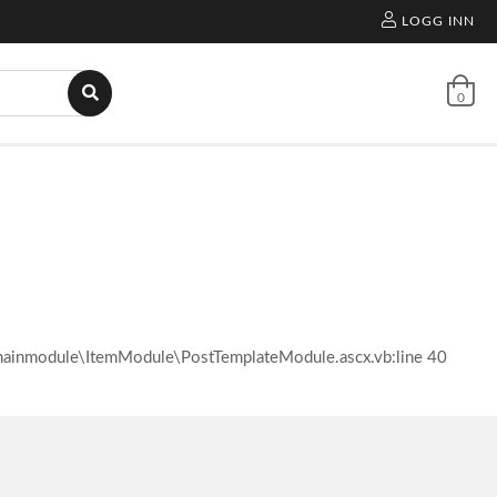
LOGG INN
0
l\mainmodule\ItemModule\PostTemplateModule.ascx.vb:line 40