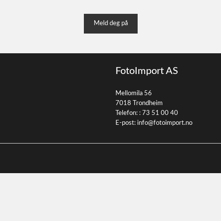
Meld deg på
FotoImport AS
Mellomila 56
7018 Trondheim
Telefon: :
73 51 00 40
E-post:
info@fotoimport.no