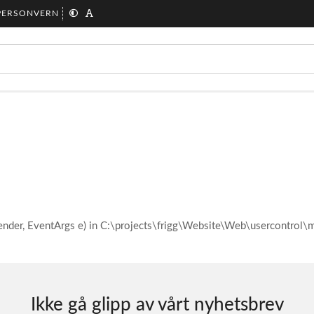
PERSONVERN
ender, EventArgs e) in C:\projects\frigg\Website\Web\usercontro
Ikke gå glipp av vårt nyhetsbrev