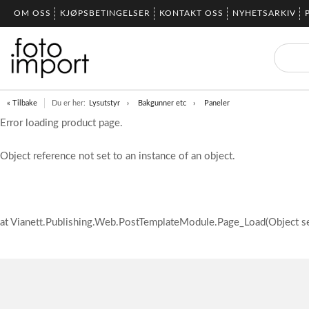
OM OSS
KJØPSBETINGELSER
KONTAKT OSS
NYHETSARKIV
« Tilbake
Du er her:
Lysutstyr
Bakgunner etc
Paneler
Error loading product page.
Object reference not set to an instance of an object.
at Vianett.Publishing.Web.PostTemplateModule.Page_Load(Object s