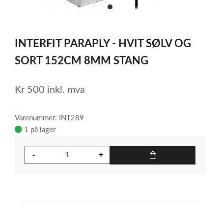
item
0
Item
1
INTERFIT PARAPLY - HVIT SØLV OG
of
1
SORT 152CM 8MM STANG
Kr
500
inkl. mva
Varenummer: INT289
1 på lager