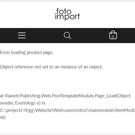
0
Error loading product page.
Object reference not set to an instance of an object.
at Vianett.Publishing.Web.PostTemplateModule.Page_Load(Object
sender, EventArgs e) in
C:\projects\frigg\Website\Web\usercontrol\mainmodule\ItemModul
40