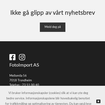
Ikke gå glipp av vårt nyhetsbrev
Meld deg på
FotoImport AS
Mellomila 56
7018 Trondheim
Telefon: :
73 51 00 40
E-post:
info@fotoimport.no
Vi bruker informasjonskapsler (cookies) slik at vi kan yte deg
bedre service. Informasjonskapslene blir hovedsakelig benyttet
for trafikkmåling og optimalisering av tjenesten. Du kan også lese
© FotoImport AS |
Nettbutikk levert av Kréatif