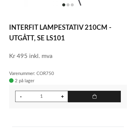
item
item
item
0
1
2
Item
1
INTERFIT LAMPESTATIV 210CM -
of
3
UTGÅTT, SE LS101
Kr
495
inkl. mva
Varenummer: COR750
2 på lager