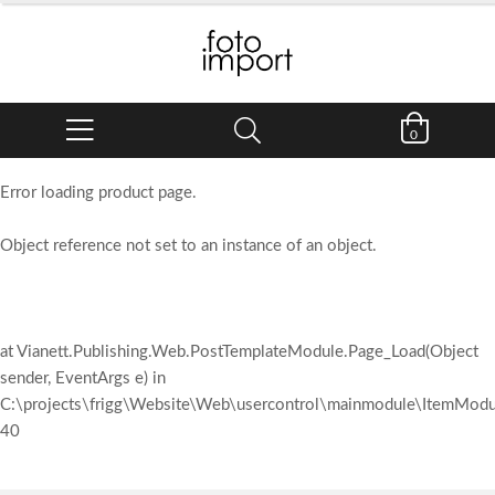
0
Error loading product page.
Object reference not set to an instance of an object.
at Vianett.Publishing.Web.PostTemplateModule.Page_Load(Object
sender, EventArgs e) in
C:\projects\frigg\Website\Web\usercontrol\mainmodule\ItemModul
40