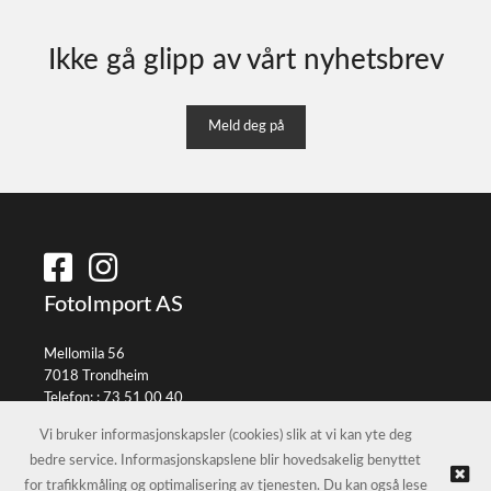
Ikke gå glipp av vårt nyhetsbrev
Meld deg på
FotoImport AS
Mellomila 56
7018 Trondheim
Telefon: :
73 51 00 40
E-post:
info@fotoimport.no
Vi bruker informasjonskapsler (cookies) slik at vi kan yte deg
bedre service. Informasjonskapslene blir hovedsakelig benyttet
for trafikkmåling og optimalisering av tjenesten. Du kan også lese
© FotoImport AS |
Nettbutikk levert av Kréatif