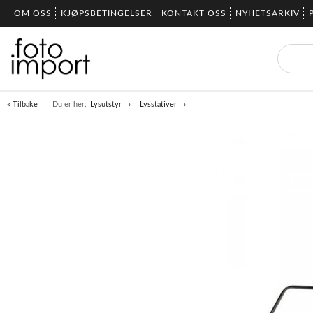
OM OSS
KJØPSBETINGELSER
KONTAKT OSS
NYHETSARKIV
« Tilbake
Du er her:
Lysutstyr
Lysstativer