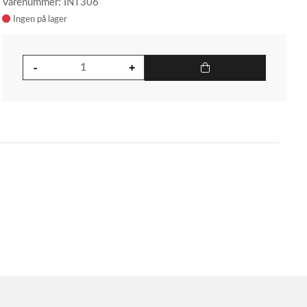
Varenummer: INT306
Ingen på lager