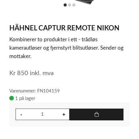
item
item
item
0
1
2
Item
1
HÄHNEL CAPTUR REMOTE NIKON
of
3
Kombinerer to produkter i ett - trådløs
kamerautløser og fjernstyrt blitsutløser. Sender og
mottaker.
Kr
850
inkl. mva
Varenummer: FN104159
1 på lager