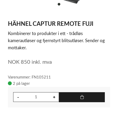
item
0
Item
1
HÄHNEL CAPTUR REMOTE FUJI
of
1
Kombinerer to produkter i ett - trådløs
kamerautløser og fjernstyrt blitsutløser. Sender og
mottaker.
NOK
850
inkl. mva
Varenummer: FN105211
2 på lager