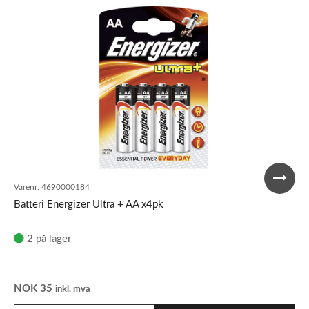
Varenr:
4690000184
Batteri Energizer Ultra + AA x4pk
2 på lager
NOK
35
inkl. mva