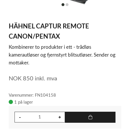
item
item
0
1
Item
1
HÄHNEL CAPTUR REMOTE
of
2
CANON/PENTAX
Kombinerer to produkter i ett - trådløs
kamerautløser og fjernstyrt blitsutløser. Sender og
mottaker.
NOK
850
inkl. mva
Varenummer: FN104158
1 på lager