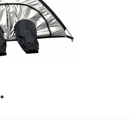
item
0