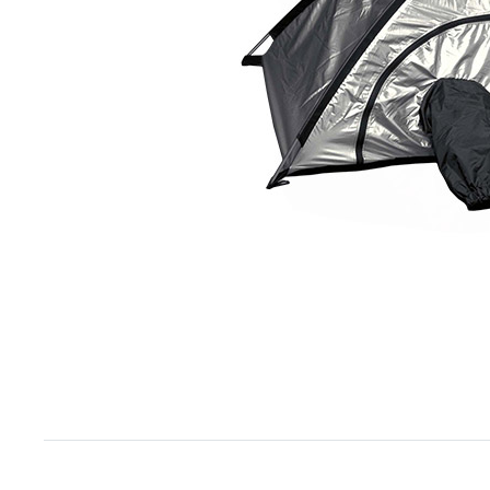
Item
1
of
1