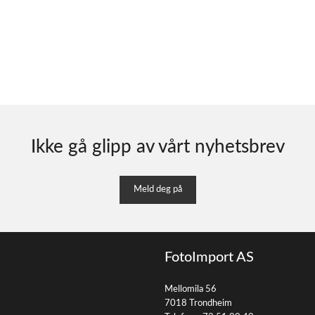
Ikke gå glipp av vårt nyhetsbrev
Meld deg på
FotoImport AS
Mellomila 56
7018 Trondheim