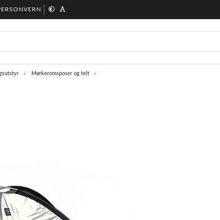
PERSONVERN
gsutstyr
Mørkeromsposer og telt