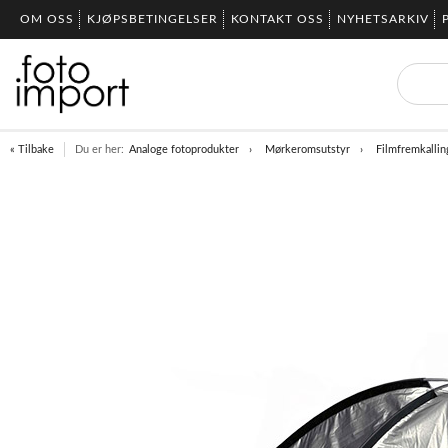
OM OSS
KJØPSBETINGELSER
KONTAKT OSS
NYHETSARKIV
« Tilbake
Du er her:
Analoge fotoprodukter
Mørkeromsutstyr
Filmfremkallin