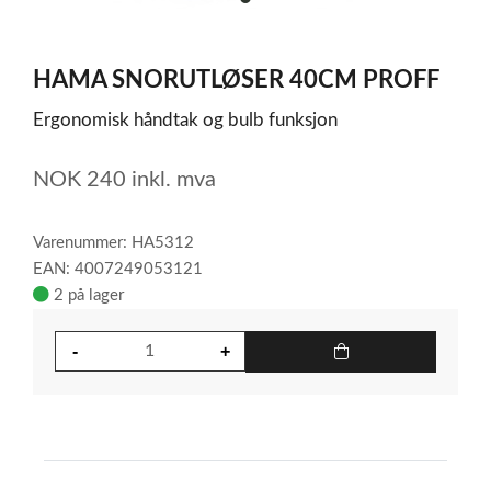
item
0
Item
1
HAMA SNORUTLØSER 40CM PROFF
of
1
Ergonomisk håndtak og bulb funksjon
NOK
240
inkl. mva
Varenummer: HA5312
EAN: 4007249053121
2 på lager