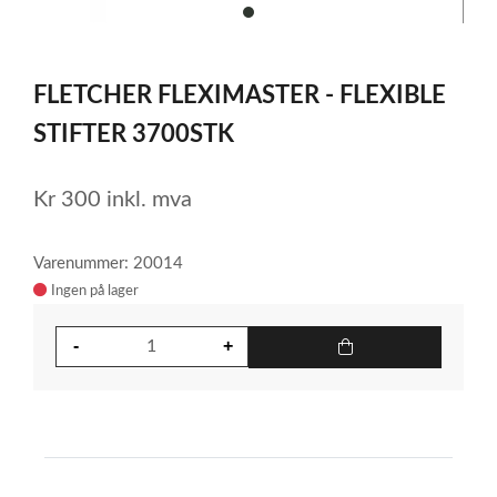
item
0
Item
1
FLETCHER FLEXIMASTER - FLEXIBLE
of
1
STIFTER 3700STK
Kr
300
inkl. mva
Varenummer: 20014
Ingen på lager