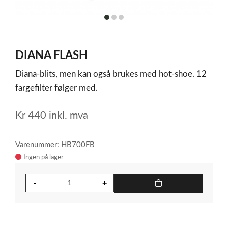
item
item
item
0
1
2
Item
1
DIANA FLASH
of
3
Diana-blits, men kan også brukes med hot-shoe. 12
fargefilter følger med.
Kr
440
inkl. mva
Varenummer: HB700FB
Ingen på lager