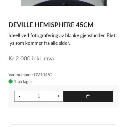
item
0
Item
1
DEVILLE HEMISPHERE 45CM
of
1
Ideell ved fotografering av blanke gjenstander. Bløtt
lys som kommer fra alle sider.
Kr
2 000
inkl. mva
Varenummer: DV10452
1 på lager