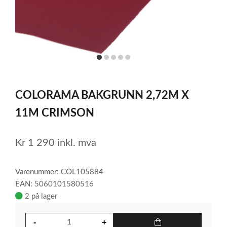
item
item
item
item
item
0
1
2
3
4
Item
1
COLORAMA BAKGRUNN 2,72M X
of
5
11M CRIMSON
Kr
1 290
inkl. mva
Varenummer: COL105884
EAN: 5060101580516
2 på lager