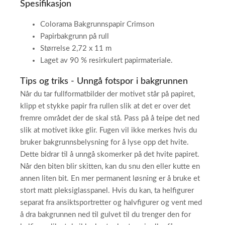
Spesifikasjon
Colorama Bakgrunnspapir Crimson
Papirbakgrunn på rull
Størrelse 2,72 x 11 m
Laget av 90 % resirkulert papirmateriale.
Tips og triks - Unngå fotspor i bakgrunnen
Når du tar fullformatbilder der motivet står på papiret,
klipp et stykke papir fra rullen slik at det er over det
fremre området der de skal stå. Pass på å teipe det ned
slik at motivet ikke glir. Fugen vil ikke merkes hvis du
bruker bakgrunnsbelysning for å lyse opp det hvite.
Dette bidrar til å unngå skomerker på det hvite papiret.
Når den biten blir skitten, kan du snu den eller kutte en
annen liten bit. En mer permanent løsning er å bruke et
stort matt pleksiglasspanel. Hvis du kan, ta helfigurer
separat fra ansiktsportretter og halvfigurer og vent med
å dra bakgrunnen ned til gulvet til du trenger den for