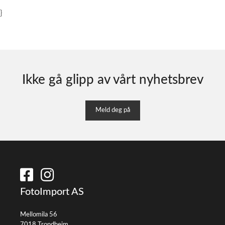
}
Ikke gå glipp av vårt nyhetsbrev
Meld deg på
FotoImport AS
Mellomila 56
7018 Trondheim