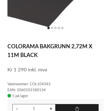
item
item
item
item
item
0
1
2
3
4
Item
1
COLORAMA BAKGRUNN 2,72M X
of
5
11M BLACK
Kr
1 290
inkl. mva
Varenummer: COL104343
EAN: 5060101580134
5 på lager