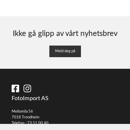
Ikke gå glipp av vårt nyhetsbrev
Meld deg på
FotoImport AS
Mellomila 56
7018 Trondheim
Telefon: :
73 51 00 40
E-post:
info@fotoimport.no