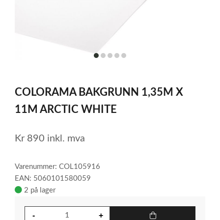
item
item
item
item
item
0
1
2
3
4
Item
1
COLORAMA BAKGRUNN 1,35M X
of
5
11M ARCTIC WHITE
Kr
890
inkl. mva
Varenummer: COL105916
EAN: 5060101580059
2 på lager