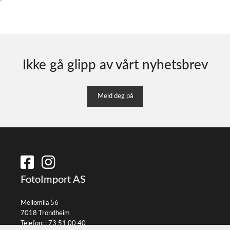
Ikke gå glipp av vårt nyhetsbrev
Meld deg på
FotoImport AS
Mellomila 56
7018 Trondheim
Telefon: :
73 51 00 40