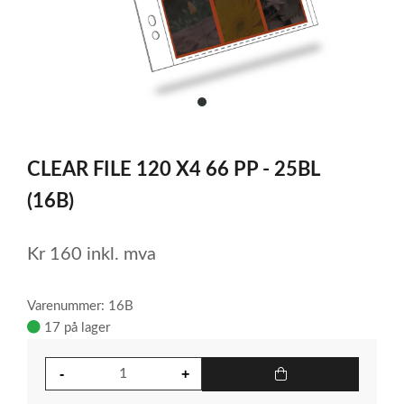
item
0
Item
1
CLEAR FILE 120 X4 66 PP - 25BL
of
1
(16B)
Kr
160
inkl. mva
Varenummer: 16B
17 på lager